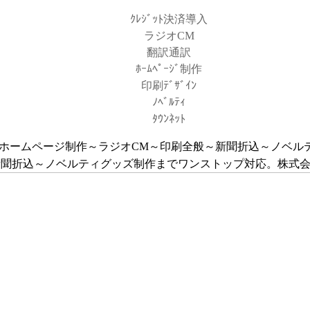
ｸﾚｼﾞｯﾄ決済導入
ラジオCM
翻訳通訳
ﾎｰﾑﾍﾟｰｼﾞ制作
印刷ﾃﾞｻﾞｲﾝ
ﾉﾍﾞﾙﾃｨ
ﾀｳﾝﾈｯﾄ
ホームページ制作～ラジオCM～印刷全般～新聞折込～ノベルティグ