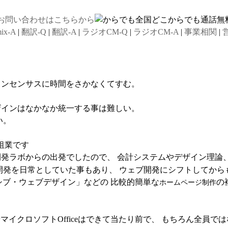
ix-A
|
翻訳-Q
|
翻訳-A
|
ラジオCM-Q
|
ラジオCM-A
|
事業相関
|
営
コンセンサスに時間をさかなくてすむ。
ザインはなかなか統一する事は難しい。
い。
祖業です
発ラボからの出発でしたので、 会計システムやデザイン理論
発を日常としていた事もあり、 ウェブ開発にシフトしてからも「
シブ・ウェブデザイン」などの 比較的簡単な
の
ホームページ制作
マイクロソフトOfficeはできて当たり前で、 もちろん全員