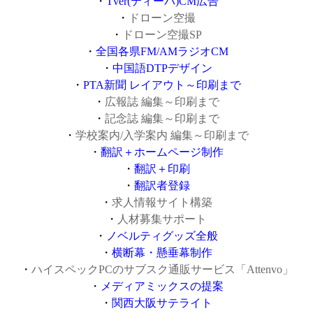
・
Tver(ティーバ)CM広告
・
ドローン空撮
・
ドローン空撮SP
・
全国各県FM/AMラジオCM
・
中国語DTPデザイン
・
PTA新聞 レイアウト～印刷まで
・
広報誌 編集～印刷まで
・
記念誌 編集～印刷まで
・
学校案内/入学案内 編集～印刷まで
・
翻訳＋ホームページ制作
・
翻訳＋印刷
・
翻訳者登録
・
求人情報サイト構築
・
人材募集サポート
・
ノベルティグッズ全般
・
横断幕・懸垂幕制作
・
ハイスペックPCのサブスク通販サービス「Attenvo」
・
メディアミックスの提案
・
関西大阪サテライト