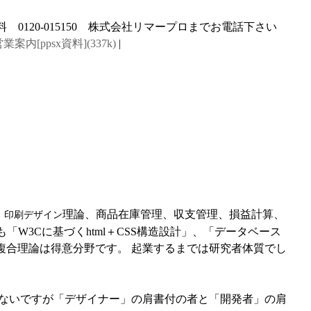
業案内[ppsx資料](337k)
|
、
理論、商品在庫管理、収支管理、損益計算、
印刷デザイン
W3Cに基づくhtml＋CSS構造設計」、「データベース
複合理論は得意分野です。 起業するまでは研究者体質でし
ではないですが「デザイナー」の肩書付の者と「開発者」の肩