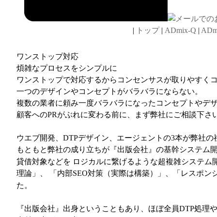
|
トップ
|
ADmix-Q
|
ADm
ワンストップ対応
煩雑なプロセスをシンプルに
ワンストップで対応するからコンセンサスが取りやすく
一つのデザインやコンセプトがバラバラにならない。
複数の業者に頼み一度バラバラになったコンセプトやデ
顧客へのPRがぶれに変わる前に、まず弊社にご相談下さ
ウエブ開発、DTPデザイン、エージェントの3本が弊社の
もともと弊社の成り立ちが『出版会社』の基幹システム開
貸借対象などを ロジカルに繋げるような超複雑システム開
理論」、 「内部SEO対策（実際は構築）」、「レスポン
た。
『出版会社』出身ということもあり、ほぼ全員DTP処理や