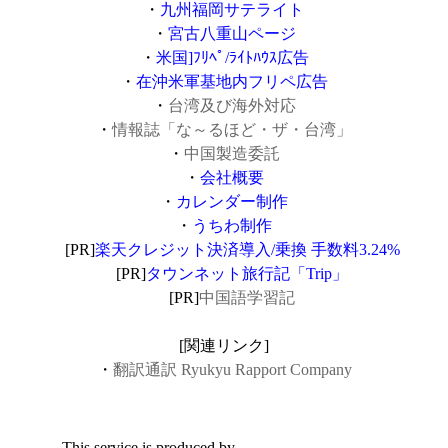
・
九州福岡サテライト
・
宮古八重山ページ
・
米国]ﾌﾘﾍﾟ/ﾗｲﾄﾊｳｽ広告
・
在沖米軍基地内フリペ広告
・
台湾及び海外対応
・
情報誌「な～るほど・ザ・台湾」
・
中国製造委託
・
会社概要
・
カレンダー制作
・
うちわ制作
[PR]
楽天クレジット決済導入/乗換 手数料3.24%
[PR]
タウンネット旅行記「Trip」
[PR]
中国語学習記
[関連リンク]
・
翻訳通訳 Ryukyu Rapport Company
This service is produced by
株式会社リマープロ
.