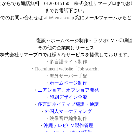
までお電話下さい。
ルでのお問い合わせは
all＠remar.co.jp
宛にメールフォームからど
翻訳～ホームページ制作～ラジオCM～印刷
その他の企業向けサービス
株式会社リマープロでは様々なサービスを提供しております。
・
多言語サイト制作
・
Recruitment website「Job search」
・
海外サーバー手配
・
ホームページ制作
・
ニアショア、オフショア開発
・
印刷デザイン全般
・
多言語ネイティブ翻訳・通訳
・
外国人マーケティング
・
映像音声編集制作
・
沖縄テレビCM製作管理